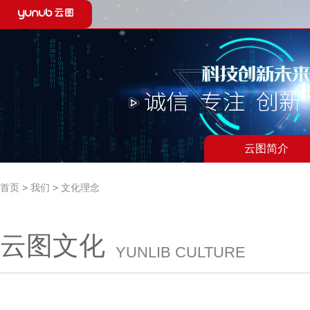
推荐产品：
智能微图 V2.0
YUNLIB自助图书杀菌机
云图24H
RFID智能设备
软件平台/数字资源
智能微图 V2.0
YUNLIB图书馆集群管理系统
臭氧
智能微图 V1.0
云图云阅读平台
馆情
YUNLIB自助图书杀菌机
云图有声
OP
YUNLIB智能人脸门禁
云图大数据平台
数字
RFID馆员工作站
YUNLIB文化旅游云平台
电子
云图简介
RFID自助借还办证一体机
720VR全景展示系统
文化
移动还书箱
地方文献特色库管理平台
琴棋
RFID壁挂式自助还书机
视听资源管理平台
智能
首页
>
我们
>
文化理念
RFID标签
yunlib移动借还系统
VR
RFID智能门禁
数字文化馆服务平台
自助
云图24H城市书房建设
云图古籍数据库
云图文化
YUNLIB CULTURE