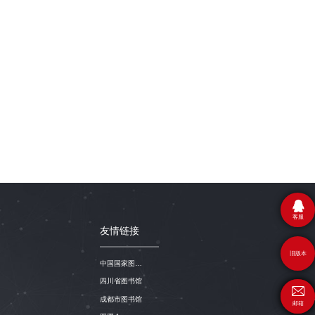

客服
友情链接
旧版本
中国国家图书馆
四川省图书馆

y
成都市图书馆
邮箱