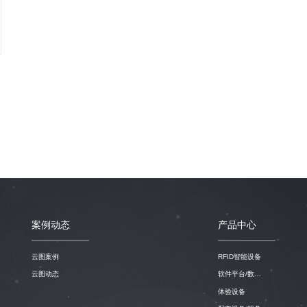
案例动态
产品中心
云图案例
RFID智能设备
云图动态
软件平台/数字资源
体验设备