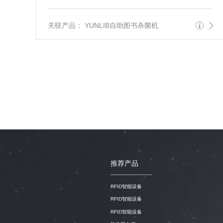
一位。作为一所拥有上万名学生的学校，师生
们的健康安全成为学校最为关注的重点。
关联产品：
YUNLIB自助图书杀菌机

推荐产品
RFID智能设备
RFID智能设备
RFID智能设备