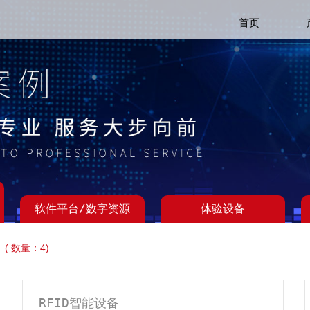
首页
B自助图书杀菌机
云图24H城市书房建设
云图云阅读平台
YUNLI
软件平台/数字资源
体验设备
配套设备/服务
YUNLIB图书馆集群管理系统
臭氧消毒柜
机房建设
阅读平台
馆情介绍机
磁条门禁
声
OPAC查询机
门禁通道闸
数据平台
数字阅报机
书架
IB文化旅游云平台
电子书借阅机
家具
软件平台/数字资源
体验设备
R全景展示系统
文化长廊
回溯建库
YUNLIB图书馆集群管理系统
智能微图 V1.0
云图云阅读平台
馆情介绍机
磁条门禁
小程序建设
YUNLIB自助图
云图有声
OPAC查询机
门禁通道闸
微信平台
献特色库管理平台
琴棋书画体验设备
( 数量：4)
源管理平台
智能画屏
云平台
720VR全景展示系统
文化长廊
回溯建库
展览服务
RFID自助借还办证一体机
移动还书箱
琴棋书画体验设备
培训服务
ib移动借还系统
VR系列产品
统
RFID智能门禁
数字文化馆服务平台
自助注册机
云图24H城市书房
云图古籍数据库
化馆服务平台
自助注册机
RFID智能设备
籍数据库