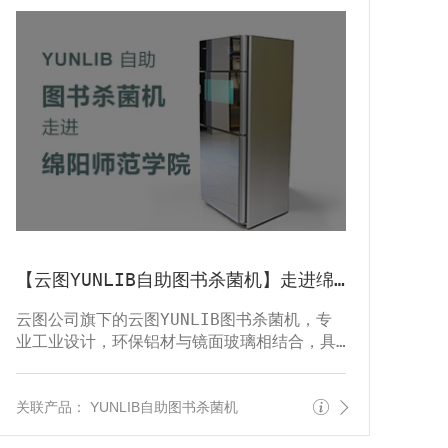
【云图YUNLIB自助图书杀菌机】走进绵阳师范学院
云图公司旗下的云图YUNLIB图书杀菌机，专
业工业设计，环保铝材与镜面玻璃相结合，具
有杀菌、除尘、除异、味芳香等特点。
关联产品：
YUNLIB自助图书杀菌机
