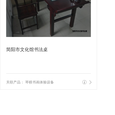
简阳市文化馆书法桌
关联产品：
琴棋书画体验设备
