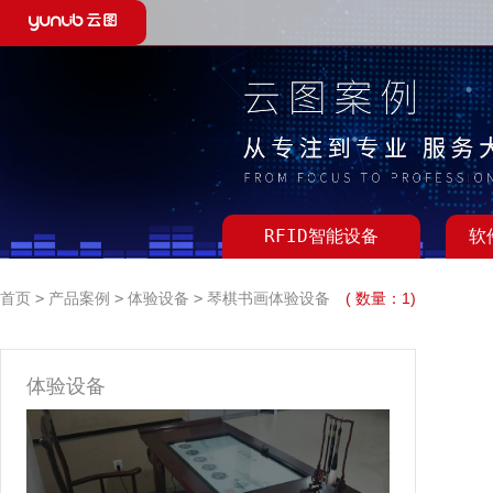
推荐产品：
智能微图 V2.0
YUNLIB自助图书杀菌机
云图24H
RFID智能设备
软件平台/数字资源
智能微图 V2.0
YUNLIB图书馆集群管理系统
臭氧
智能微图 V1.0
云图云阅读平台
馆情
YUNLIB自助图书杀菌机
云图有声
OP
YUNLIB智能人脸门禁
云图大数据平台
数字
RFID馆员工作站
YUNLIB文化旅游云平台
电子
RFID智能设备
软
RFID自助借还办证一体机
720VR全景展示系统
文化
智能微图 V2.0
臭氧消毒柜
机房建设
网站建设
YUNLIB图书馆集群管理系统
移动还书箱
地方文献特色库管理平台
琴棋
RFID壁挂式自助还书机
视听资源管理平台
智能
首页
>
产品案例
>
体验设备
>
琴棋书画体验设备
( 数量：1)
RFID馆员工作站
YUNLIB文化旅游云平台
电子书借阅机
家具
演出服务
RFID标签
yunlib移动借还系统
VR
RFID智能门禁
数字文化馆服务平台
自助
RFID标签
yunlib移动借还系统
VR系列产品
云图24H城市书房建设
云图古籍数据库
体验设备