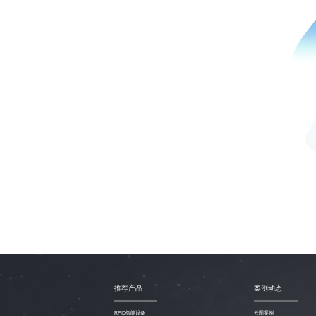
推荐产品
案例动态
RFID智能设备
云图案例