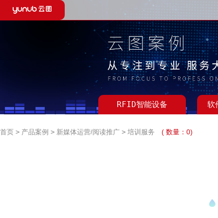
推荐产品：
智能微图 V2.0
YUNLIB自助图书杀菌机
云图24H
RFID智能设备
软件平台/数字资源
智能微图 V2.0
YUNLIB图书馆集群管理系统
臭氧
智能微图 V1.0
云图云阅读平台
馆情
YUNLIB自助图书杀菌机
云图有声
OP
YUNLIB智能人脸门禁
云图大数据平台
数字
RFID馆员工作站
YUNLIB文化旅游云平台
电子
RFID智能设备
软
RFID自助借还办证一体机
720VR全景展示系统
文化
智能微图 V2.0
臭氧消毒柜
机房建设
网站建设
YUNLIB图书馆集群管理系统
移动还书箱
地方文献特色库管理平台
琴棋
RFID壁挂式自助还书机
视听资源管理平台
智能
首页
>
产品案例
>
新媒体运营/阅读推广
>
培训服务
( 数量：0)
RFID馆员工作站
YUNLIB文化旅游云平台
电子书借阅机
家具
演出服务
RFID标签
yunlib移动借还系统
VR
RFID智能门禁
数字文化馆服务平台
自助
RFID标签
yunlib移动借还系统
VR系列产品
云图24H城市书房建设
云图古籍数据库